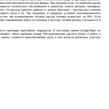
ивысшей рентабельностью для фирмы. При оказании услуг по перевозке грузов
оимости технического обслуживания и ремонтов, износа автошин, накладных
тно, что расход горючего зависит от многих факторов – мастерства и умения
зимого груза и пр. Так, например, в городских условиях многомиллионного
остоях при возникновении заторов расход топлива возрастает на 30%. Если
при планировании рейса эта разница в расходе топлива должна учитываться в
дится прокладка кратчайших маршрутов. В настоящее время Google.Maps не
оизводить обмен данными между RIA-приложением расчета затрат в рейсе и
 оценку стоимости транспортировки груза, в том числе на различных участках