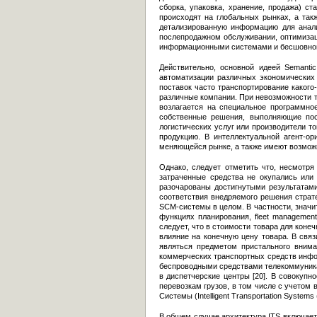
сборка, упаковка, хранение, продажа) с
происходят на глобальных рынках, а так
детализированную информацию для анализ
послепродажном обслуживании, оптимизац
информационными системами и бесшовной
Действительно, основной идеей Semanti
автоматизации различных экономических 
поставок часто транспортирование какого
различные компании. При невозможности т
возлагается на специальное программно
собственные решения, выполняющие пос
логистических услуг или производители т
продукцию. В интеллектуальной агент-о
меняющейся рынке, а также имеют возможн
Однако, следует отметить что, несмотря
затраченные средства не окупались или
разочарованы достигнутыми результатами
соответствия внедряемого решения страте
SCM-системы в целом. В частности, знач
функциях планирования, fleet managemen
следует, что в стоимости товара для коне
влияние на конечную цену товара. В свя
являться предметом пристального внима
коммерческих транспортных средств инфо
беспроводными средствами телекоммуника
в диспетчерские центры [20]. В совокуп
перевозкам грузов, в том числе с учетом
Системы (Intelligent Transportation Systems 
В общем случае архитектура ITS включае