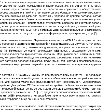
. В современном мире перемещение материальных потоков неразрывно связано
-систем, но также порождается в других материальных объектах, к которым
н режиме осуществлять контроль за работой коммерческого и общественного
ассматриваемым в этой статье, является все большая «интеллектуализация»,
твенное влияние на развитие логистики и управления цепями поставок оказал
принципы ведения бизнеса по оказанию транспортных и логистических услуг.
сновных операций – прием заявок от клиентов, оформление счетов на товар и
 в котором появились возможности вести складской учет, финансовый учет,
равлении логистикой [1,2]. Так с помощью WEB компании получили возможность
ых офисов, интегрируя их в единое информационное пространство, и пр. [3]
 значительные изменения. Первоначально в эпоху WEB 1.0 сайты транспортно-
в сведения о деятельности компаний и предоставляемых услугах. С течением
озки, поиск заказов, заключения договоров, оформления счетов и платежей,
тв [4]. Примером успешной реализации WEB-проекта управления цепочками
ительное количество транспортных операций. Маршрутная сеть компании в 2005
ков, которым было необходимо еженедельно формировать заявки на перевозки.
рого партнеры-перевозчики смогли получить он-лайн доступ к сформированным
тимизация маршрутных заданий с учетом зонального распределения адресов
и в составе ERP-системы. Одним из преимуществ применения WEB-интерфейса
ентов исключалась необходимость делать обновления на каждом рабочем месте
ого, для работы удаленных пользователей нет необходимости устанавливать
стройств. Для работы WEB-приложений не требуется больших вычислительных
-приложений существенно богаче и дает больше возможностей. Кроме того, при
роизвести вычисления. [7,8] Это предопределило появление технологий AJAX,
создавать WEB-приложения с интерфейсом, практически идентичным настольным
ый интерфейс в виде обычных окон Windows.
зованием технологии Adobe Flash. В транспортной логистике оценка затрат при
 и постоянно меняющихся факторов экономической среды владельцам компаний-