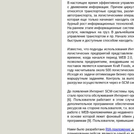
В настоящее время эффективное управлен
с движением информации. Причем циркул
относятся транспортные средства, разл
автотранспорта, за логистическими опер
которая еще только начинает находить с
бурный рост информационных технологий.
На раннем этапе информационные системы 
услуги, накладных на груз. В дальнейше
управление транспортом и пр. Начало эпо
быстрым и доступным способом находить но
Известно, что подходы использования Инт
логистических предприятий представляли
времени, когда начался период WEB 2.0,
позволила предприятиям, внедрившим н
поставок является компания Kraft Foods,
году насчитывала около 500 логистически
Исходя из задачи оптимизации бизнес-про
маршрутным заданиям. Контроль за выпо
разгрузки осуществляется через e-SCM сис
До появления Интернет SCM-системы пре
стало простота обслуживания Интернет-ор
[6]. Пользователи работают в этом слу
дополнительное программное обеспечение
ресурсов на стороне пользователя, т.к. 
работе с WEB-приложениями до недавнего 
в основе которой лежит фоновый обмен д
программам [9]. Пользователи, привыкши
Нами было разработано
RIA-приложение
д
планировании рейсов является одной из в