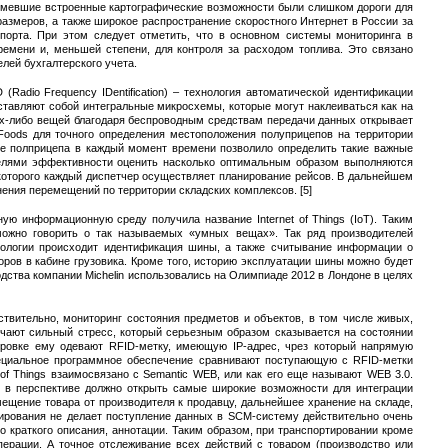
имевшие встроенные картографические возможности были слишком дороги для
азмеров, а также широкое распространение скоростного Интернет в России за
порта. При этом следует отметить, что в основном системы мониторинга в
емени и, меньшей степени, для контроля за расходом топлива. Это связано
лей бухгалтерского учета.
Radio Frequency IDentification) – технология автоматической идентификации
ставляют собой интегральные микросхемы, которые могут наклеиваться как на
ких-либо вещей благодаря беспроводным средствам передачи данных открывает
Foods для точного определения местоположения полуприцепов на территории
ие полприцепа в каждый момент времени позволило определить такие важные
ателями эффективности оценить насколько оптимальным образом выполняются
которого каждый диспетчер осуществляет планирование рейсов. В дальнейшем
ения перемещений по территории складских комплексов. [5]
ую информационную среду получила название Internet of Things (IoT). Таким
 можно говорить о так называемых «умных вещах». Так ряд производителей
хнологии происходит идентификация шины, а также считывание информации о
боров в кабине грузовика. Кроме того, историю эксплуатации шины можно будет
дства компании Michelin использовались на Олимпиаде 2012 в Лондоне в целях
ствительно, мониторинг состояния предметов и объектов, в том числе живых,
лучают сильный стресс, который серьезным образом сказывается на состоянии
ировке ему одевают RFID-метку, имеющую IP-адрес, чрез который напрямую
пециальное программное обеспечение сравнивают поступающую с RFID-метки
 of Things взаимосвязано с Semantic WEB, или как его еще называют WEB 3.0.
 в перспективе должно открыть самые широкие возможности для интеграции
мещение товара от производителя к продавцу, дальнейшее хранение на складе,
ирования не делает поступление данных в SCM-систему действительно очень
о краткого описания, аннотации. Таким образом, при транспортировании кроме
ерации. А точное отслеживание всех действий с товаром (производство или