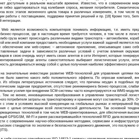
танет доступным в реальном масштабе времени. Известно, что в современном мир
же гибко адаптироваться под колебания спроса, желания потребителя. Семантическ
а всех этапов жизненного цикла товара в различных измерениях, в том числе пр
ии работы с поставщиками, поддержки принятия решений и пр. [18] Кроме того, S
 интеграции.
c Web является возможность компьютеров понимать информацию, т.е. иметь пред
бизнес-процессов, где в настоящее время требуется человек, в том числе в логис
-либо груза может происходить различными видами транспорта – автомобилем, кора
ой или иной компании предоставить необходимые услуги важной задачей является пои
е обеспечение или web-сервис – автономное приложение, описывающее само себя,
тавленные задачи в зависимости различных условий с учетом влияния окружа
оваров в свою очередь могут иметь своих агентов в сети Интернет, которые генер
риентированной среде агенты самостоятельно выбирают логистические услуги, оп
ость договариваться между собой с целью получения наиболее эффективного решения
 на значительные инвестиции развитие WEB-технологий для управления цепями по
 не было заметно какого либо положительного эффекта. По опросам компаний, 
. Из обзора литературных источников следует, что причины неудач в подобных пр
гическим задачам предприятия, отсутствие реинжиниринга бизнес-процессов, слаба
ительные усилия при внедрении SCM-системы часто концентрируются на WMS-модулях
t. Тем не менее, инновационные преобразования в управлении транспортной логис
чного потребителя затраты на транспортировку и хранение могут составлять до 30%.
зи с этим в условиях высокой конкуренции на глобальных рынках и непрерывной бо
ния с целью оптимизации всей логистической деятельности. Так основной тенден
рмационных технологий в том числе WEB-ориентированных, для обеспечения высоких
ций GPS/GSM, WI-FI и ранее рассматривавшейся технологией RFID дала возможност
ности с современными научно-обоснованными методами, сервисами и инфраструктур
 высоких стандартов по экологии и безопасности дорожного движения, это послужило
(ITS).
т в себя согласно спецификации ISO 14813-1 сервисы управления дорожным движени