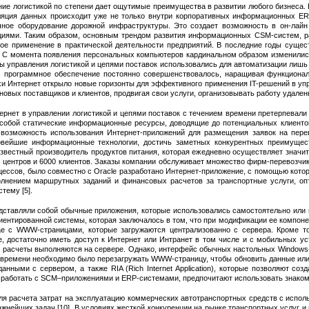
ие логистикой по степени дает ощутимые преимущества в развитии любого бизнеса
яция данных происходит уже не только внутри корпоративных информационных ERP
ичное оборудование дорожной инфраструктуры. Это создает возможность в он-лай
ациями. Таким образом, основным трендом развития информационных CSM-систем, р
вое применение в практической деятельности предприятий. В последние годы сущес
 С момента появления персональных компьютеров кардинальном образом изменились 
управления логистикой и цепями поставок использовались для автоматизации лишь о
м программное обеспечение постоянно совершенствовалось, наращивая функционал,
хи Интернет открыло новые горизонты для эффективного применения IT-решений в уп
вых поставщиков и клиентов, продвигая свои услуги, организовывать работу удаленн
ернет в управлении логистикой и цепями поставок с течением времени претерпевали
 собой статические информационные ресурсы, доводящие до потенциальных клиенто
 возможность использования Интернет-приложений для размещения заявок на перев
овейшие информационные технологии, достичь заметных конкурентных преимущес
 известный производитель продуктов питания, которая ежедневно осуществляет знач
х центров и 6000 клиентов. Заказы компании обслуживает множество фирм-перевозчи
цессов, было совместно с Oracle разработано Интернет-приложение, с помощью кото
лнением маршрутных заданий и финансовых расчетов за транспортные услуги, оп
тему [5].
дставляли собой обычные приложения, которые использовались самостоятельно ил
иентированной системы, которая заключалось в том, что при модификации ее компон
чае с WWW-страницами, которые загружаются централизованно с сервера. Кроме т
, достаточно иметь доступ к Интернет или Интранет в том числе и с мобильных у
все расчеты выполняются на сервере. Однако, интерфейс обычных настольных Windows
времени необходимо было перезагружать WWW-страницу, чтобы обновить данные или п
анными с сервером, а также RIA (Rich Internet Application), которые позволяют 
е работать с SCM–приложениями и ERP-системами, предпочитают использовать знаком
ля расчета затрат на эксплуатацию коммерческих автотранспортных средств с исполь
ажнейших задач [10]. В условиях жесткой конкуренции на рынке транспортных услуг