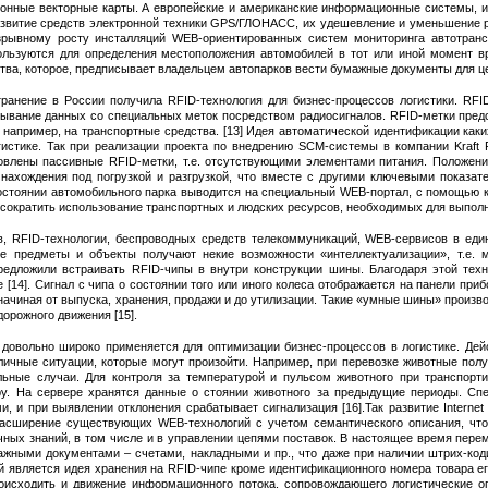
ронные векторные карты. А европейские и американские информационные системы, 
азвитие средств электронной техники GPS/ГЛОНАСС, их удешевление и уменьшение р
зрывному росту инсталляций WEB-ориентированных систем мониторинга автотранс
льзуются для определения местоположения автомобилей в тот или иной момент вр
тва, которое, предписывает владельцем автопарков вести бумажные документы для це
анение в России получила RFID-технология для бизнес-процессов логистики. RFID (
тывание данных со специальных меток посредством радиосигналов. RFID-метки пред
, например, на транспортные средства. [13] Идея автоматической идентификации ка
истике. Так при реализации проекта по внедрению SCM-системы в компании Kraft 
овлены пассивные RFID-метки, т.е. отсутствующими элементами питания. Положен
 нахождения под погрузкой и разгрузкой, что вместе с другими ключевыми показ
остоянии автомобильного парка выводится на специальный WEB-портал, с помощью 
сократить использование транспортных и людских ресурсов, необходимых для выполн
в, RFID-технологии, беспроводных средств телекоммуникаций, WEB-сервисов в един
ые предметы и объекты получают некие возможности «интеллектуализации», т.е.
предложили встраивать RFID-чипы в внутри конструкции шины. Благодаря этой те
 [14]. Сигнал с чипа о состоянии того или иного колеса отображается на панели при
начиная от выпуска, хранения, продажи и до утилизации. Такие «умные шины» произво
орожного движения [15].
е довольно широко применяется для оптимизации бизнес-процессов в логистике. Дей
зличные ситуации, которые могут произойти. Например, при перевозке животные по
льные случаи. Для контроля за температурой и пульсом животного при транспорт
ру. На сервере хранятся данные о стоянии животного за предыдущие периоды. С
 и при выявлении отклонения срабатывает сигнализация [16].Так развитие Internet
асширение существующих WEB-технологий с учетом семантического описания, что
чных знаний, в том числе и в управлении цепями поставок. В настоящее время пере
жными документами – счетами, накладными и пр., что даже при наличии штрих-код
й является идея хранения на RFID-чипе кроме идентификационного номера товара ег
оисходить и движение информационного потока, сопровождающего логистические оп