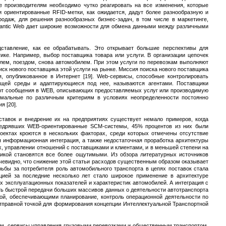
е производителям необходимо чутко реагировать на все изменения, которые
и ориентированные RFID-метки, как ожидается, дадут более разнообразную и
одаж, для решения разнообразных бизнес-задач, в том числе в маркетинге,
emantic Web дает широкие возможности для обмена данными между различными
ставление, как ее обрабатывать. Это открывает большие перспективы для
тике. Например, выбор поставщика товара или услуги. В организации цепочек
блем, поездом, снова автомобилем. При этом услуги по перевозкам выполняют
ск нового поставщика этой услуги на рынке. Миссия поиска нового поставщика
 опубликованное в Интернет [19]. Web-сервисы, способные контролировать
ющей среды и адаптирующиеся под нее, называются агентами. Поставщики
ируют сообщения в WEB, описывающих предоставляемых услуг или производимую
тимальные по различным критериям в условиях неопределенности постоянно
 [20].
ставок и внедрение их на предприятиях существует немало примеров, когда
внедрявших WEB-ориентированные SCM-системы, 45% процентов из них были
оектах кроются в нескольких факторах, среди которых отмечены отсутствие
я информационная интеграция, а также недостаточная проработка архитектуры
, управлении отношений с поставщиками и клиентами, и в меньшей степени на
тикой становятся все более ощутимыми. Из обзора литературных источников
 Очевидно, что снижение этой статьи расходов существенным образом оказывает
рьбы за потребителя роль автомобильного транспорта в цепях поставок стала
цией за последние несколько лет стало широкое применение в архитектуре
 эксплуатационных показателей и характеристик автомобилей. А интеграция с
ь быстрой передачи больших массивов данных о деятельности автотранспорта
ой, обеспечивающими планирование, контроль операционной деятельности по
 отправной точкой для формирования концепции Интеллектуальной Транспортной
ем, сервисы управления грузовыми перевозками и общественным транспортом,