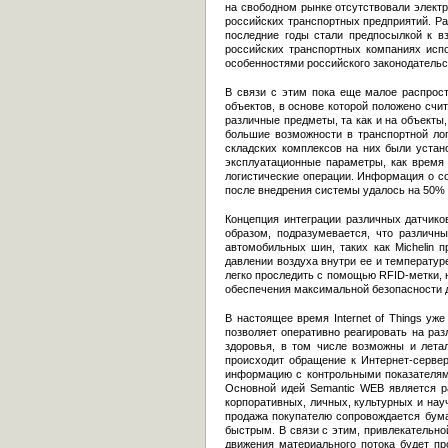
на свободном рынке отсутствовали элект
российских транспортных предприятий. Р
последние годы стали предпосылкой к в
российских транспортных компаниях испо
особенностями российского законодательс
В связи с этим пока еще малое распростр
объектов, в основе которой положено счи
различные предметы, та как и на объекты
большие возможности в транспортной лог
складских комплексов на них были устан
эксплуатационные параметры, как время
логистические операции. Информация о с
после внедрения системы удалось на 50% 
Концепция интеграции различных датчико
образом, подразумевается, что различн
автомобильных шин, таких как Michelin 
давлении воздуха внутри ее и температуре
легко проследить с помощью RFID-метки, 
обеспечения максимальной безопасности д
В настоящее время Internet of Things уж
позволяет оперативно реагировать на ра
здоровья, в том числе возможны и лета
происходит обращение к Интернет-серве
информацию с контрольными показателями,
Основной идей Semantic WEB является р
корпоративных, личных, культурных и нау
продажа покупателю сопровождается бума
быстрым. В связи с этим, привлекательно
движения материального потока будет пр