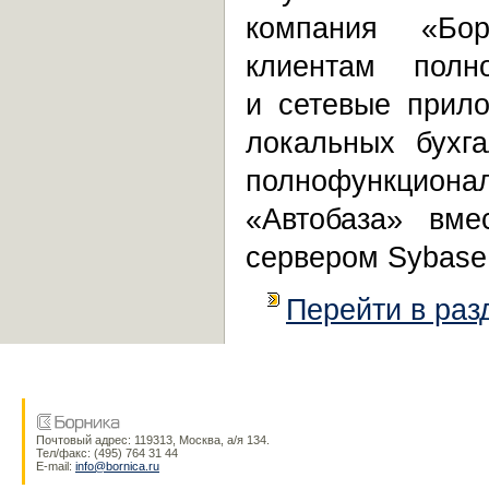
компания «Бо
клиентам пол
и сетевые прило
локальных бухг
полнофункциона
«Автобаза» вм
сервером Sybase 
Перейти в раз
Почтовый адрес: 119313, Москва, а/я 134.
Тел/факс:
(495) 764 31 44
E-mail
:
info@bornica.ru