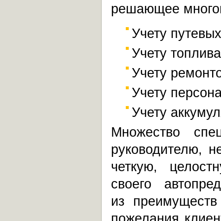
решающее многоп
Учету путевых
Учету топлива
Учету ремонто
Учету персон
Учету аккумул
Множество спец
руководителю, н
четкую, целост
своего автопр
из преимуществ
пожелания клиен